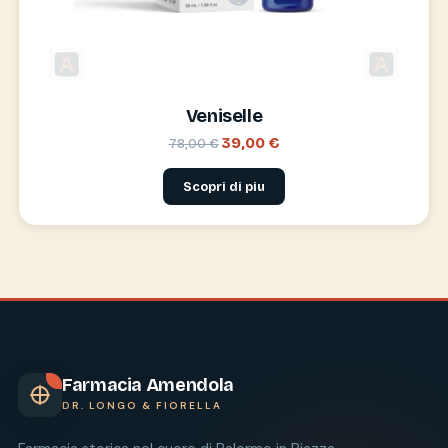
Veniselle
39,00 €
78,00 €
Scopri di piu
Farmacia Amendola
DR. LONGO & FIORELLA