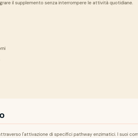
grare il supplemento senza interrompere le attività quotidiane.
rni
a
to
traverso l'attivazione di specifici pathway enzimatici. I suoi comp