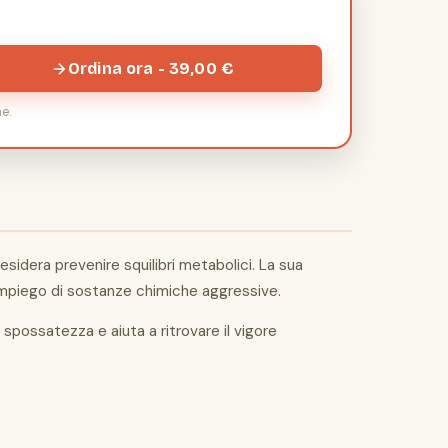
Ordina ora - 39,00 €
e.
esidera prevenire squilibri metabolici. La sua
a l'impiego di sostanze chimiche aggressive.
a spossatezza e aiuta a ritrovare il vigore