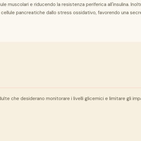
llule muscolari e riducendo la resistenza periferica all'insulina. Ino
 cellule pancreatiche dallo stress ossidativo, favorendo una secre
ulte che desiderano monitorare i livelli glicemici e limitare gli im
o