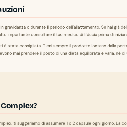
auzioni
 in gravidanza o durante il periodo dell'allattamento. Se hai già d
lto importante consultare il tuo medico di fiducia prima di iniziar
i è stata consigliata. Tieni sempre il prodotto lontano dalla portat
vono mai prendere il posto di una dieta equilibrata e varia, né di u
aComplex?
plex, ti suggeriamo di assumere 1 o 2 capsule ogni giorno. La cos