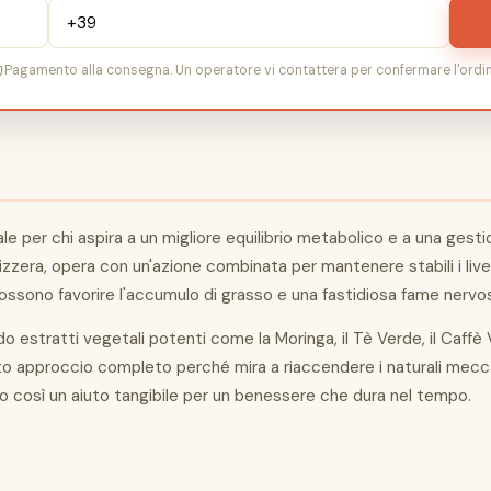
Pagamento alla consegna. Un operatore vi contattera per confermare l'ordin
 per chi aspira a un migliore equilibrio metabolico e a una gest
vizzera, opera con un'azione combinata per mantenere stabili i liv
ssono favorire l'accumulo di grasso e una fastidiosa fame nervo
estratti vegetali potenti come la Moringa, il Tè Verde, il Caffè V
 approccio completo perché mira a riaccendere i naturali meccan
do così un aiuto tangibile per un benessere che dura nel tempo.