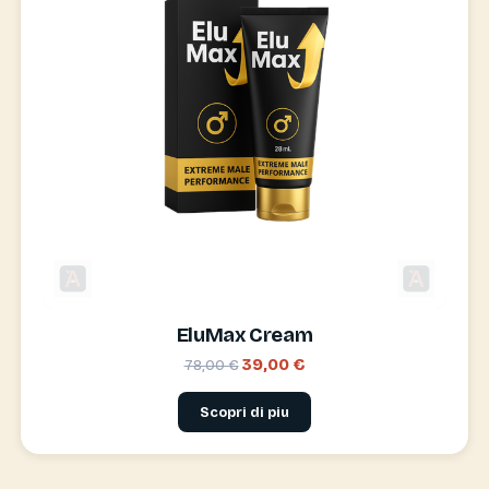
EluMax Cream
39,00 €
78,00 €
Scopri di piu