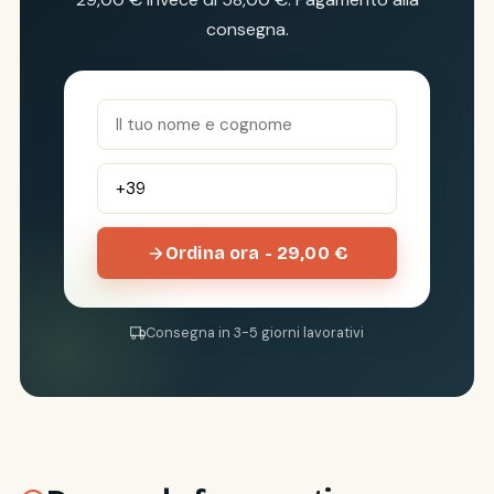
consegna.
Ordina ora - 29,00 €
Consegna in 3-5 giorni lavorativi