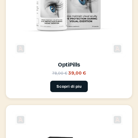
OptiPills
39,00 €
78,00 €
Scopri di piu