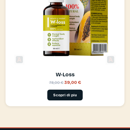
W-Loss
39,00 €
78,00 €
Scopri di piu