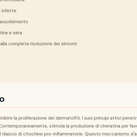
 infette
 assorbimento
tina e sera
lla completa risoluzione dei sintomi
to
ire la proliferazione dei dermatofiti. I suoi principi attivi pene
 Contemporaneamente, stimola la produzione di cheratina per favor
 il rilascio di citochine pro-infiammatorie. Questo meccanismo d'