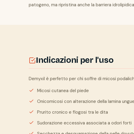
patogeno, ma ripristina anche la barriera idrolipidi
Indicazioni per l'uso
Demyxil è perfetto per chi soffre di micosi podalich
Micosi cutanea del piede
Onicomicosi con alterazione della lamina ungu
Prurito cronico e flogosi tra le dita
Sudorazione eccessiva associata a odori forti
Secchezza e desquamazione della pelle dovute