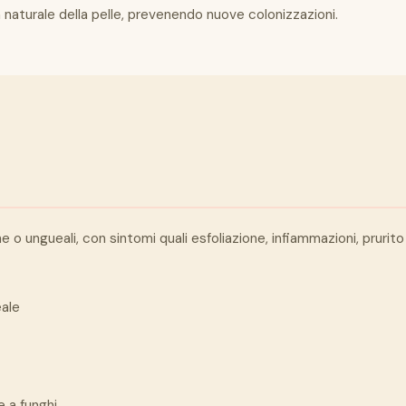
ca naturale della pelle, prevenendo nuove colonizzazioni.
e o ungueali, con sintomi quali esfoliazione, infiammazioni, prurit
eale
 a funghi