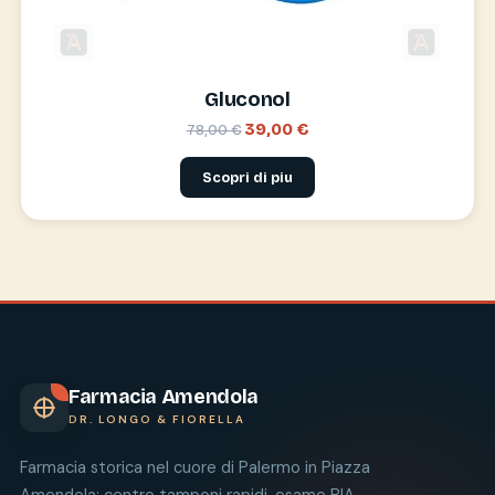
Gluconol
39,00 €
78,00 €
Scopri di piu
Farmacia Amendola
DR. LONGO & FIORELLA
Farmacia storica nel cuore di Palermo in Piazza