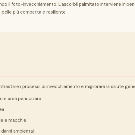
ndo il foto-invecchiamento. L'ascorbil palmitato interviene inibe
 pelle più compatta e resiliente.
ntrastare i processi di invecchiamento e migliorare la salute gener
o e area perioculare
nea
mie e macchie
 danni ambientali