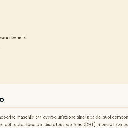
are i benefici
a
to
ocrino maschile attraverso un'azione sinergica dei suoi componen
e del testosterone in diidrotestosterone (DHT), mentre lo zinco e 