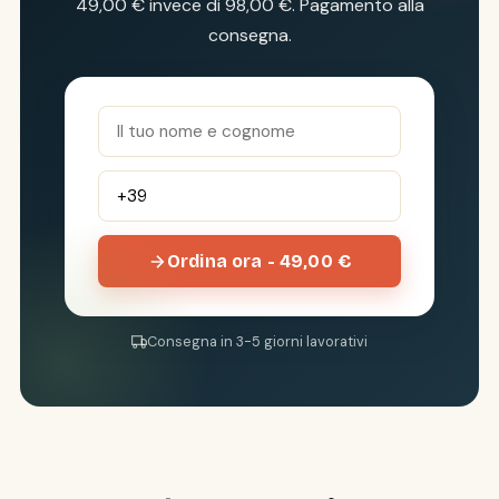
49,00 € invece di 98,00 €. Pagamento alla
consegna.
Ordina ora - 49,00 €
Consegna in 3-5 giorni lavorativi