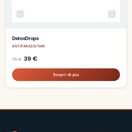
DetoxDrops
ANTIPARASSITARI
39 €
78 €
Scopri di piu