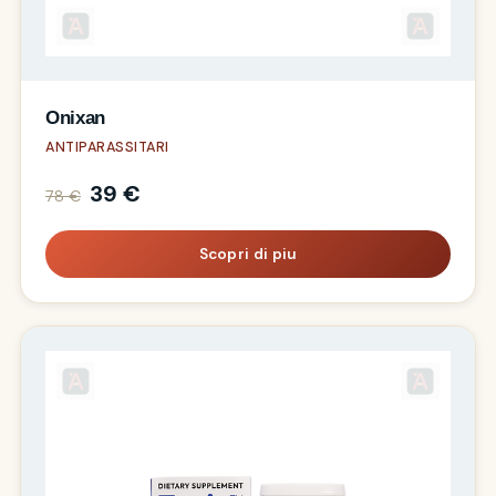
Onixan
ANTIPARASSITARI
39 €
78 €
Scopri di piu