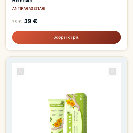
Removio
ANTIPARASSITARI
39 €
78 €
Scopri di piu