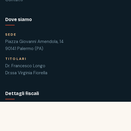
Dove siamo
SEDE
Piazza Giovanni Amendola, 14
90141 Palermo (PA)
TITOLARI
Dr. Francesco Longo
Dr.ssa Virginia Fiorella
Dettagli fiscali
RAGIONE SOCIALE
Farmacia Amendola S.n.c.
PARTITA IVA / C.F.