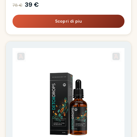
39 €
78 €
Scopri di piu