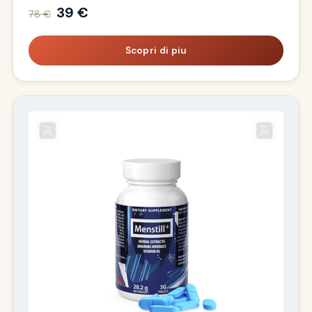
39 €
78 €
Scopri di piu