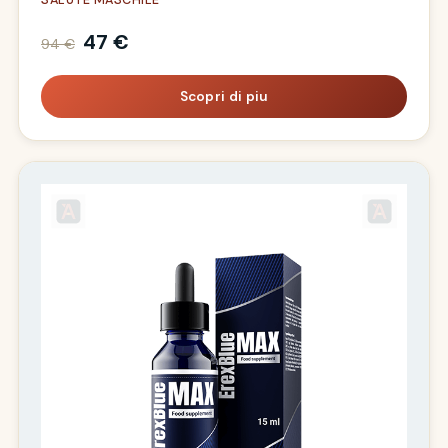
SALUTE MASCHILE
47 €
94 €
Scopri di piu