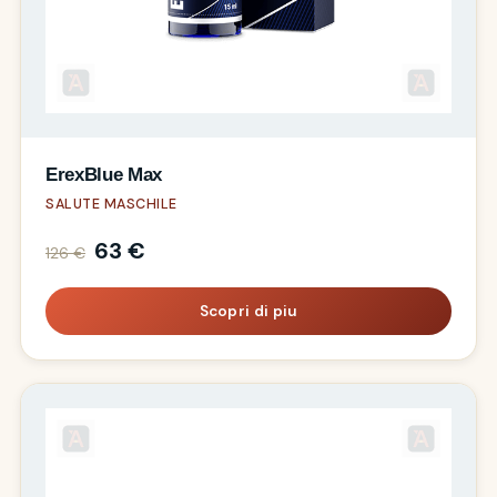
ErexBlue Max
SALUTE MASCHILE
63 €
126 €
Scopri di piu